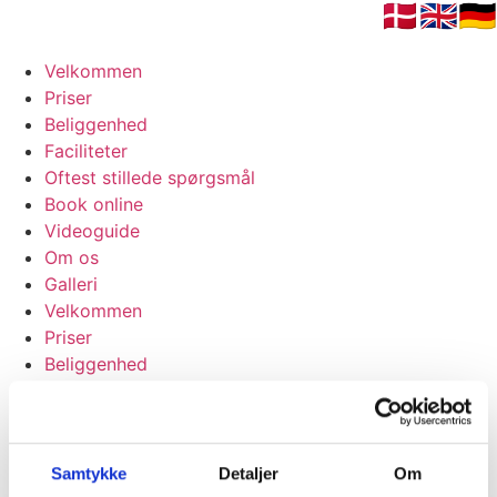
🇩🇰
🇬🇧
🇩🇪
f
Velkommen
Priser
Beliggenhed
Faciliteter
Oftest stillede spørgsmål
Book online
Videoguide
Om os
Galleri
Velkommen
Priser
Beliggenhed
Faciliteter
Oftest stillede spørgsmål
Book online
Videoguide
Samtykke
Detaljer
Om