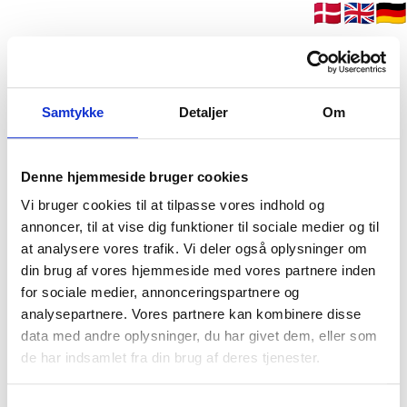
🇩🇰
🇬🇧
🇩🇪
f
Velkommen
Priser
Beliggenhed
Samtykke
Detaljer
Om
Faciliteter
Oftest stillede spørgsmål
Book online
Denne hjemmeside bruger cookies
Videoguide
Vi bruger cookies til at tilpasse vores indhold og
Om os
annoncer, til at vise dig funktioner til sociale medier og til
Galleri
at analysere vores trafik. Vi deler også oplysninger om
Velkommen
din brug af vores hjemmeside med vores partnere inden
Priser
for sociale medier, annonceringspartnere og
Beliggenhed
analysepartnere. Vores partnere kan kombinere disse
Faciliteter
data med andre oplysninger, du har givet dem, eller som
Oftest stillede spørgsmål
de har indsamlet fra din brug af deres tjenester.
Book online
Videoguide